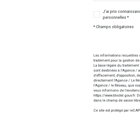
J'ai pris connaissan
personnelles *
* Champs obligatoires
Les informations recueillies
traitement pour la gestion d
La base légale du traitement
sont destinées à l'Agence / a
d’effacement, d’opposition, d
directement l’Agence / Le Ré
l'Agence / le Réseau, que vos
vous informons de l’existence
https://www.bloctel.gouv.fr
. D
dans le champ de saisie libre
Ce site est protégé par reC