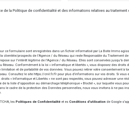
ce de la Politique de confidentialité et des informations relatives au traiteme
 sur ce formulaire sont enregistrées dans un fichier informatisé par La Boite Immo agi
e la clientèle/prospects de l'Agence / du Réseau qui reste Responsable du Traitement d
 repose sur l'intérêt légitime de l'Agence / du Réseau. Elles sont conservées jusqu'à 
u Réseau. Conformément à la loi « informatique et libertés », vous disposez des droits d’a
e limitation et de portabilité de vos données. Vous pouvez retirer votre consentement à 
seau. Consultez le site
https://cnil.fr/fr
pour plus d’informations sur vos droits. Si vous 
 droits « Informatique et Libertés » ne sont pas respectés, vous pouvez adresser une ré
 de la liste d'opposition au démarchage téléphonique « Bloctel », sur laquelle vous pouve
ans le cadre de la protection des Données personnelles, nous vous invitons à ne pas in
.
APTCHA, les
Politiques de Confidentialité
et es
Conditions d'utilisation
de Google s'app