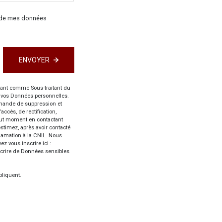
nt de mes données
ENVOYER
ssant comme Sous-traitant du
e vos Données personnelles.
demande de suppression et
ccès, de rectification,
tout moment en contactant
estimez, après avoir contacté
clamation à la CNIL. Nous
z vous inscrire ici :
scrire de Données sensibles
liquent.